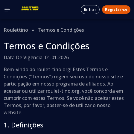
Entrar
Registar-se
Roulettino
»
Termos e Condições
Termos e Condições
Data De Vigência: 01.01.2026
Bem-vindo ao roulet-tino.org! Estes Termos e
Condições (“Termos”) regem seu uso do nosso site e
participação em nosso programa de afiliados. Ao
acessar ou utilizar roulet-tino.org, você concorda em
cumprir com estes Termos. Se você não aceitar estes
Termos, por favor, abster-se de utilizar o nosso
website.
1. Definições