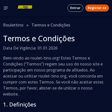
Entrar
Registar-se
Roulettino
»
Termos e Condições
Termos e Condições
Data De Vigência: 01.01.2026
Bem-vindo ao roulet-tino.org! Estes Termos e
Condições (“Termos”) regem seu uso do nosso site e
participação em nosso programa de afiliados. Ao
acessar ou utilizar roulet-tino.org, você concorda em
cumprir com estes Termos. Se você não aceitar estes
Termos, por favor, abster-se de utilizar o nosso
website.
1. Definições